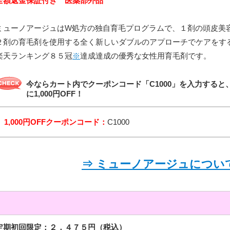
全額返金保証付き 医薬部外品
ミューノアージュはW処方の独自育毛プログラムで、１剤の頭皮美
２剤の育毛剤を使用する全く新しいダブルのアプローチでケアをす
楽天ランキング８５冠
※
達成達成の優秀な女性用育毛剤です。
今ならカート内でクーポンコード「C1000」を入力する
に1,000円OFF！
1,000円OFFクーポンコード：
C1000
⇒ ミューノアージュについ
定期初回限定：２，４７５円（税込）