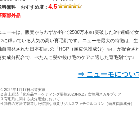
4.5
送料無料 おすすめ度：
医薬部外品
ニューモは、販売からわずか4年で2500万本
突破した3年連続で
※1
に輝いている人気の高い育毛剤です。ニューモ最大の特徴は、生
※2
独自開発された日本初
の「HGP（頭皮保護成分）
」が配合さ
※3
※4
有効成分配合で、ぺたんこ髪や抜け毛のケアに適した育毛剤です♪
⇒ ニューモについ
※1 2024年1月17日出荷実績
※2 富士経済「化粧品マーケティング要覧2023No.2」女性用スカルプケア
※3 育毛剤に関する成分用途において
※4 独自の方法で製造した特別な卵黄リゾホスファチジルコリン（頭皮保護成分）