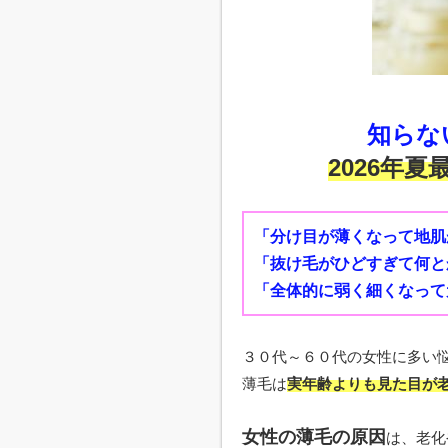
知らな
2026年夏
「分け目が薄くなって地肌
「抜け毛がひどすぎて何と
「全体的に弱く細くなって
３０代～６０代の女性に多い
薄毛は
実年齢よりも見た目が
女性の薄毛の原因
は、老化