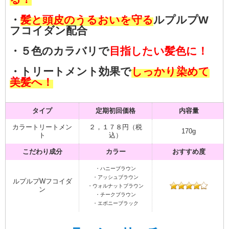
・
髪と頭皮のうるおいを守る
ルプルプW
フコイダン配合
・５色のカラバリで
目指したい髪色に！
・トリートメント効果で
しっかり染めて
美髪へ！
タイプ
定期初回価格
内容量
カラートリートメン
２，１７８円（税
170g
ト
込）
こだわり成分
カラー
おすすめ度
・ハニーブラウン
・アッシュブラウン
ルプルプWフコイダ
・ウォルナットブラウン
ン
・チークブラウン
・エボニーブラック