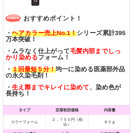
おすすめポイント！
・
ヘアカラー売上No.1！
シリーズ累計395
万本突破！
・ムラなく仕上がって
毛髪内部までしっ
かり染める
フォーム！
・
１回最短５分！
均一に染める医薬部外品
の永久染毛剤！
・
生え際までキレイに染めて
、染め色が
長持ち！
タイプ
定期初回価格
内容量
２，７５０円（税
カラーフォーム
８０ｇ
込）