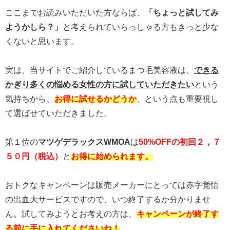
ここまでお読みいただいた方ならば、
「ちょっと試してみ
ようかしら？」
と考えられていらっしゃる方もきっと少な
くないと思います。
実は、当サイトでご紹介しているまつ毛美容液は、
できる
かぎり多くの悩める女性の方に試していただきたい
という
気持ちから、
お得に試せるかどうか
、という点も重要視し
て選ばせていただきました。
第１位の
マツゲデラックスWMOA
は
50%OFFの初回２，７
５０円（税込）
と
お得に始められます。
おトクなキャンペーンは販売メーカーにとっては赤字覚悟
の出血大サービスですので、いつ終了するか分かりませ
ん。試してみようとお考えの方は、
キャンペーンが終了す
る前に手に入れてくださいね！