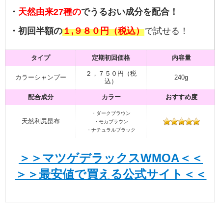
・
天然由来27種の
でうるおい成分を配合！
・初回半額の
１,９８０円（税込）
で試せる！
タイプ
定期初回価格
内容量
２，７５０円（税
カラーシャンプー
240g
込）
配合成分
カラー
おすすめ度
・ダークブラウン
天然利尻昆布
・モカブラウン
・ナチュラルブラック
＞＞マツゲデラックスWMOA＜＜
＞＞最安値で買える公式サイト＜＜